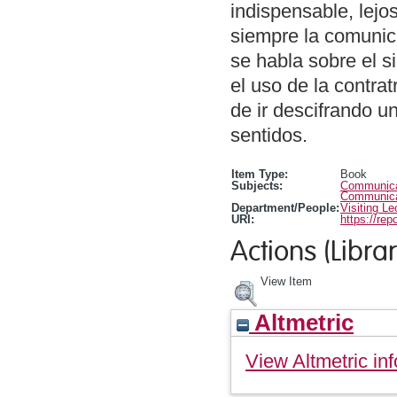
indispensable, lejos
siempre la comunic
se habla sobre el s
el uso de la contrat
de ir descifrando u
sentidos.
Item Type:
Book
Subjects:
Communicat
Communicat
Department/People:
Visiting Le
URI:
https://rep
Actions (Librar
View Item
Altmetric
View Altmetric inf