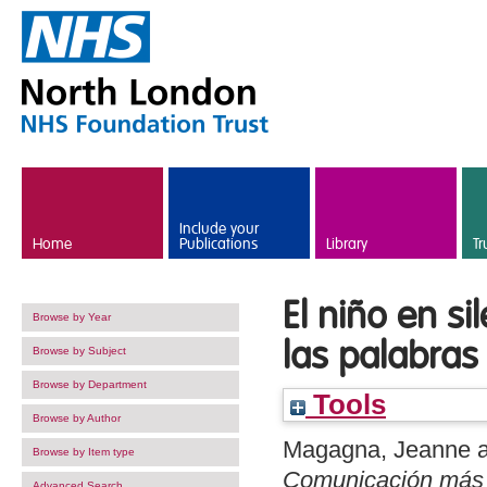
Skip to main content
Include your
Home
Publications
Library
Tr
El niño en s
Browse by Year
las palabras
Browse by Subject
Browse by Department
Tools
Browse by Author
Magagna, Jeanne
Browse by Item type
Comunicación más a
Advanced Search