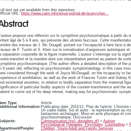
ull text not yet available from this repository.
fficial URL:
https://www.cairn.info/revue-journal-de-la-psychan...
Abstract
’auteur propose une réflexion sur le symptôme psychosomatique à partir du réc
nfant âgé de 5 à 9 ans, qui présente des ulcères buccaux. Cette manifestati
umière des travaux de J. Mc Dougall, portant sur l’incapacité à faire face à 
ravaux de F. Tustin et S. Klein sur la somatisation d’angoisses autistiques et
a séparation corporelle de la figure maternelle. L’auteur s’interroge sur la sign
ontre-transfert et la manière dont son interprétation permet au patient de sorti
ymptôme psychosomatique. [The author offers a detailed description of the p
o 9 years old, reflecting on psychosomatic symptomatology, in this case mo
ere considered through the work of Joyce McDougall, on the incapacity to face 
xperience of annihilation, as well as the work of Frances Tustin and Sidney K
nd existential anxieties, in relation to bodily separation from the maternal fi
ignificance of particular bodily aspects of the counter-transference and the wa
patient to come out of his deep retreat, making way for psychosomatic sympt
Item Type:
Article
Additional Information:
Publication date: 2011/12. Plan de l'article: L’histoir
Un cadre fiable; Soi et autre : la représentation au
fantasmes archaïques; Mise en acte physique et cont
psychosomatique; Discussion
Subjects:
Communication (incl. disorders of)
>
Autism
Psychological Therapies, Psychiatry, Counselling
>
Department/People:
Children, Young Adult and Family Services