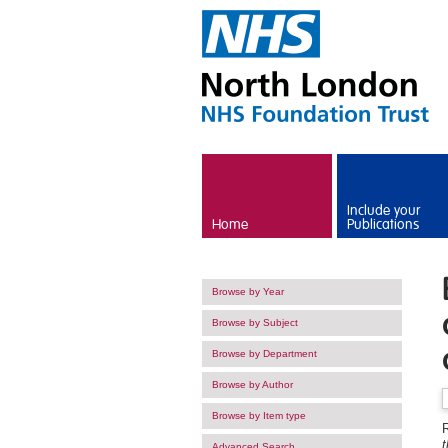
Skip to main content
Include your
Home
Publications
Browse by Year
Browse by Subject
Browse by Department
Browse by Author
Browse by Item type
t
Advanced Search