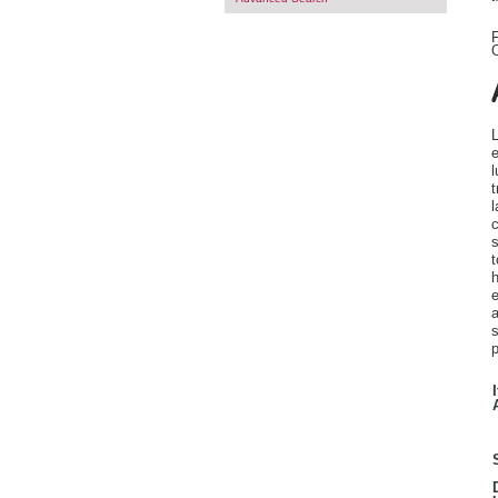
F
O
L
e
l
t
l
c
s
t
h
e
a
s