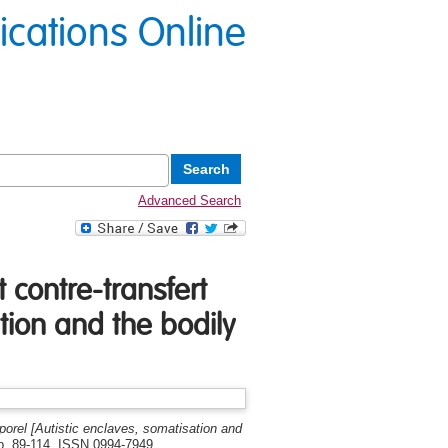
lications Online
Advanced Search
 contre-transfert
ation and the bodily
rporel [Autistic enclaves, somatisation and
pp. 89-114. ISSN 0994-7949