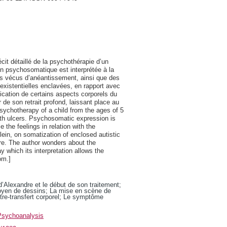
it détaillé de la psychothérapie d’un
on psychosomatique est interprétée à la
des vécus d’anéantissement, ainsi que des
 existentielles enclavées, en rapport avec
ification de certains aspects corporels du
r de son retrait profond, laissant place au
sychotherapy of a child from the ages of 5
uth ulcers. Psychosomatic expression is
the feelings in relation with the
lein, on somatization of enclosed autistic
gure. The author wonders about the
y which its interpretation allows the
om.]
e d’Alexandre et le début de son traitement;
 moyen de dessins; La mise en scène de
re-transfert corporel; Le symptôme
Psychoanalysis