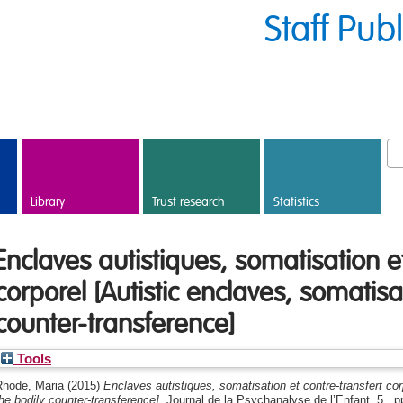
Staff Pub
Library
Trust research
Statistics
Enclaves autistiques, somatisation et
corporel [Autistic enclaves, somatis
counter-transference]
Tools
Rhode, Maria
(2015)
Enclaves autistiques, somatisation et contre-transfert co
he bodily counter-transference].
Journal de la Psychanalyse de l’Enfant, 5 . 