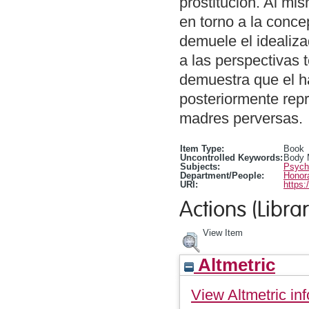
prostitución. Al mi
en torno a la conce
demuele el idealiza
a las perspectivas 
demuestra que el h
posteriormente repr
madres perversas.
Item Type:
Book
Uncontrolled Keywords:
Body M
Subjects:
Psycho
Department/People:
Honora
URI:
https:
Actions (Librar
View Item
Altmetric
View Altmetric inf