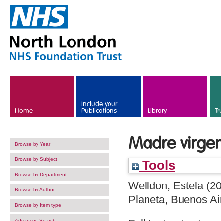
Skip to main content
Include your
Home
Publications
Library
Tr
Madre virgen
Browse by Year
Browse by Subject
Tools
Browse by Department
Welldon, Estela
(2
Browse by Author
Planeta, Buenos A
Browse by Item type
Advanced Search