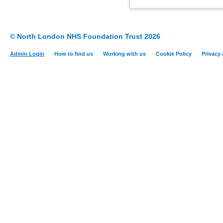
© North London NHS Foundation Trust 2026
Admin Login
How to find us
Working with us
Cookie Policy
Privacy